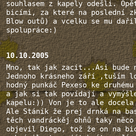
souhlasem z kapely odešli. Opě
bicími, za které na poslední z
Blow outů) a vcelku se mu daři
spolupráce:)
10.10.2005
Mno, tak jak zacit...Asi bude 
Jednoho krásneho září ,tuším l
hodný punkáč Pexeso ke druhému
a jak si tak povídají a vymýšl
kapelu:)) Von je to ale docela
Ale Stáník že prej drnká na ba
těch vandráckěj ohňů taky něco
objevil Diego, tož že on na bi