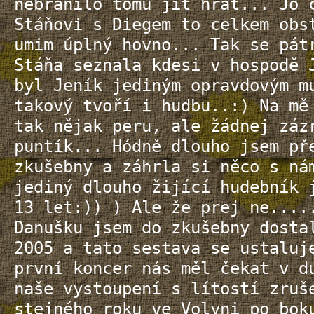
nebránilo tomu jít hrát... Jó 
Stáňovi s Diegem to celkem obs
umim úplný hovno... Tak se pát
Stáňa seznala kdesi v hospodě 
byl Jeník jediným opravdovým m
takový tvoří i hudbu..:) Na mě
tak nějak peru, ale žádnej záz
puntík... Hódně dlouho jsem př
zkušebny a záhrla si něco s ná
jediný dlouho žijící hudebník 
13 let:)) ) Ale že prej ne....
Danušku jsem do zkušebny dosta
2005 a tato sestava se ustaluj
první koncer nás měl čekat v d
naše vystoupení s lítostí zruš
stejného roku ve Volyni po bok