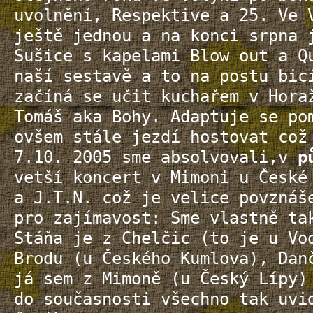
uvolnění, Respektive a 25. Ve 
ještě jednou a na konci srpna 
Sušice s kapelami Blow out a Q
naší sestavě a to na postu bic
začíná se učit kuchařem v Hora
Tomáš aka Bohy. Adaptuje se po
ovšem stále jezdí hostovat což
7.10. 2005 sme absolvovali,v
p
vetší koncert v Mimoni u České
a J.T.N. což je velice povznáš
pro zajímavost: Sme vlastně ta
Stáňa je z Chelčic (to je u Vo
Brodu (u Českého Kumlova), Dan
já sem z Mimoně (u Český Lípy)
do současnosti všechno tak uvi