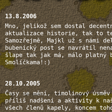
13.8.2006
Mno, jelikož sem dostal decent
aktualizace historie, tak to t
Samozřejmě, Majkl už s námi de
bubenický post se navrátil nen
šlape tak jak má, málo platný 
Smolíčkama!:)
28.10.2005
Časy se mění, timolinový úsměv
příliš nadšení a aktivity k na
všech členů kapely, koncem toh