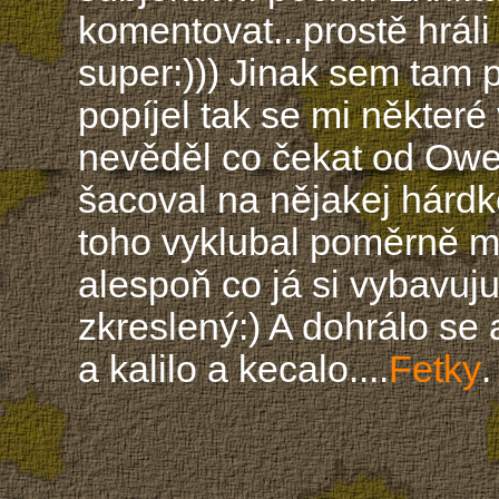
komentovat...prostě hráli
super:))) Jinak sem tam 
popíjel tak se mi některé
nevěděl co čekat od Owe
šacoval na nějakej hárdk
toho vyklubal poměrně m
alespoň co já si vybavuj
zkreslený:) A dohrálo se 
a kalilo a kecalo....
Fetky
.