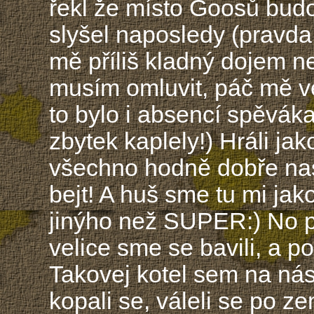
řekl že místo Goosů budo
slyšel naposledy (pravda 
mě příliš kladný dojem ne
musím omluvit, páč mě ve
to bylo i absencí spěváka
zbytek kaplely!) Hráli jak
všechno hodně dobře nas
bejt! A huš sme tu mi jako
jinýho než SUPER:) No p
velice sme se bavili, a pod
Takovej kotel sem na nás 
kopali se, váleli se po ze