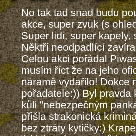
No tak tad snad budu pou
akce, super zvuk (s ohle
Super lidi, super kapely, 
Něktří neodpadlící zavír
Celou akci pořádal Piwas
musím říct že na jeho ofic
náramě vydařilo! Dokce n
pořadatele:)) Byl pravda
kůli "nebezpečným pank
přišla strakonická krimi
bez ztráty kytičky:) Kra