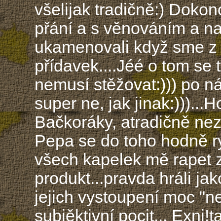
všelijak tradičně:) Doko
přání a s věnováním a 
ukamenovali když sme z
přídavek....Jéé o tom se 
nemusí stěžovat:))) po ná
super ne, jak jinak:)))...
Bačkoráky, atradičně nezk
Pepa se do toho hodně r
všech kapelek mě rapet z
produkt...pravda hráli ja
jejich vystoupení moc "ne
subjěktivní pocit... Exni!