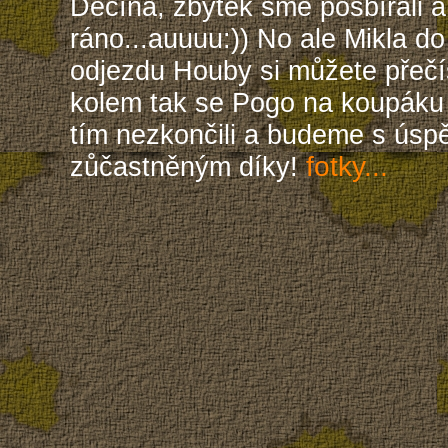
Děčína, zbytek sme posbírali a
ráno...auuuu:)) No ale Mikla do
odjezdu Houby si můžete přeč
kolem tak se Pogo na koupáku
tím nezkončili a budeme s ús
zůčastněným díky!
fotky...