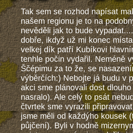
Tak sem se rozhod napísat mal
našem regionu je to na podobn
nevěděli jak to bude vypadat...
dobře, ikdyž už mi konec míst
velkej dík patří Kubíkovi hlavn
tenhle počin vydařil. Neméně v
Ščépimu za to že, se nasazením 
výběrčích:) Nebojte já budu v 
akci sme plánovali dost dlouho
nasralo). Ale celý to psát nebu
čtvrtek sme vyrazili připravova
jsme měli od každýho kousek (t
půjčení). Byli v hodně mizern