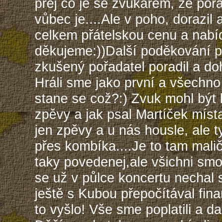
prej co je se zvukařem, že pořád
vůbec je....Ale v poho, dorazil 
celkem přátelskou cenu a nabíd
děkujeme:))Další poděkování pa
zkušený pořadatel poradil a doh
Hráli sme jako první a všechno 
stane se což?:) Zvuk mohl být l
zpěvy a jak psal Martíček míst
jen zpěvy a u nás housle, ale t
přes kombíka....Je to tam malič
taky povedenej,ale všichni smol
se už v půlce koncertu nechal s
ještě s Kubou přepočítával fina
to vyšlo! Vše sme poplatili a da