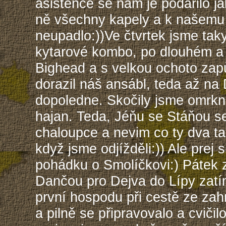
asistence se nám je podařilo ja
ně všechny kapely a k našemu
neupadlo:))Ve čtvrtek jsme taky
kytarové kombo, po dlouhém a
Bighead a s velkou ochoto zapů
dorazil náš ansábl, teda až na 
dopoledne. Skočily jsme omrknou
hajan. Teda, Jéňu se Stáňou s
chaloupce a nevim co ty dva tam 
když jsme odjížděli:)) Ale prej 
pohádku o Smolíčkovi:) Pátek z
Dančou pro Dejva do Lípy zatí
první hospodu při cestě ze zah
a pilně se připravovalo a cvičil